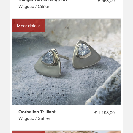
€
865,00
Witgoud / Citrien
Meer details
Oorbellen Trilliant
€
1.195,00
Witgoud / Saffier