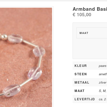
Armband Basi
€
105,00
MAAT
KLEUR
paars
STEEN
ameth
METAAL
zilver
MAAT
S, M,
LEVERTIJD
ca. 2