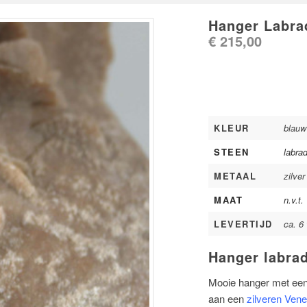
Hanger Labra
€
215,00
KLEUR
blauw
STEEN
labrad
METAAL
zilver
MAAT
n.v.t.
LEVERTIJD
ca. 6
Hanger labrad
Mooie hanger met een 
aan een
zilveren Vene