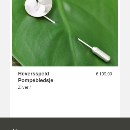
Reversspeld
€
139,00
Pompebledsje
Zilver /