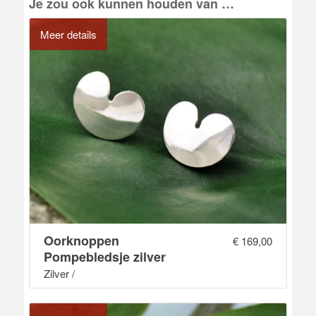
Je zou ook kunnen houden van …
Meer details
Oorknoppen
€
169,00
Pompebledsje zilver
Zilver /