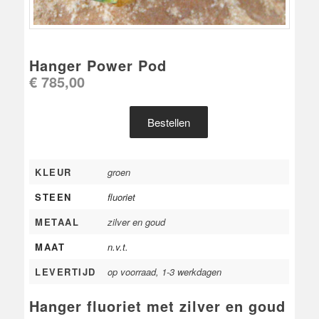
Hanger Power Pod
€
785,00
Bestellen
KLEUR
groen
STEEN
fluoriet
METAAL
zilver en goud
MAAT
n.v.t.
LEVERTIJD
op voorraad, 1-3 werkdagen
Hanger fluoriet met zilver en goud