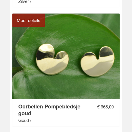
Zilver /
Meer details
Oorbellen Pompebledsje
€
665,00
goud
Goud /