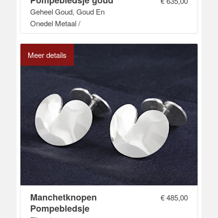
€
635,00
Geheel Goud, Goud En
Onedel Metaal /
Meer details
Manchetknopen
€
485,00
Pompebledsje