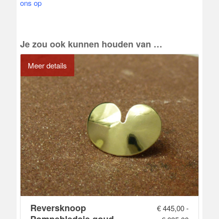
ons op
Je zou ook kunnen houden van …
Meer details
Reversknoop
€
445,00
-
Pompebledsje goud