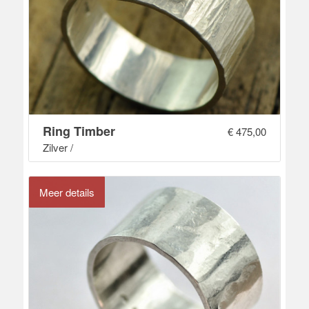
Ring Timber
€
475,00
Zilver /
Meer details