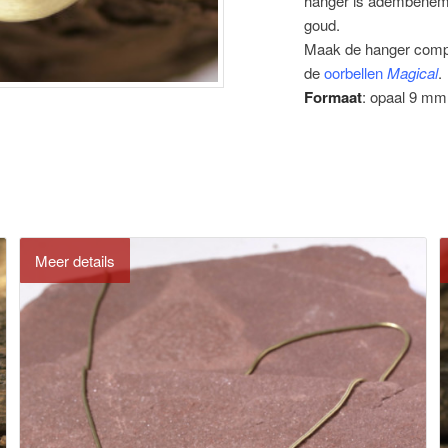
hanger is adembeneme
goud.
Maak de hanger comp
de
oorbellen
Magical
.
Formaat
: opaal 9 mm
Meer details