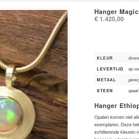
Hanger Magic
€
1.425,00
KLEUR
divers
LEVERTIJD
op vo
METAAL
gerec
STEEN
opaal
Hanger Ethio
Opalen komen niet alle
exemplaren. Deze hebb
schitterende kleuren 