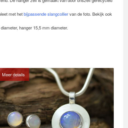
nd. De hanger zelf is gemaakt van door onszelf gerecycled
leet met het
bijpassende slangcollier
van de foto. Bekijk ook
 diameter, hanger 15,5 mm diameter.
Meer details