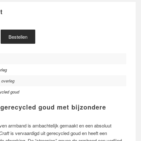
t
Bestellen
rleg
n overleg
ycled goud
gerecycled goud met bijzondere
en armband is ambachtelijk gemaakt en een absoluut
Craft
is vervaardigd uit gerecycled goud en heeft een
 afwerking. De “streepjes” geven de armband een verfijnd