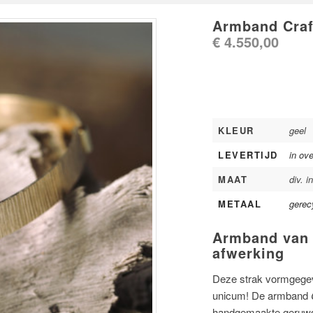
Armband Craf
€
4.550,00
KLEUR
geel
LEVERTIJD
in ove
MAAT
div. i
METAAL
gerec
Armband van 
afwerking
Deze strak vormgegev
unicum! De armband
handgemaakte geruwde