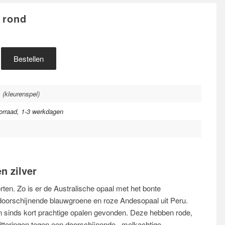
 rond
Bestellen
 (kleurenspel)
orraad, 1-3 werkdagen
n zilver
orten. Zo is er de Australische opaal met het bonte
doorschijnende blauwgroene en roze Andesopaal uit Peru.
 sinds kort prachtige opalen gevonden. Deze hebben rode,
tteringen tegen een doorschijnende, melkachtige