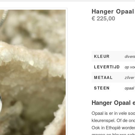
Hanger Opaal
€
225,00
KLEUR
divers
LEVERTIJD
op vo
METAAL
zilver
STEEN
opaal
Hanger Opaal e
Opaal is er in vele so
kleurenspel. Of de on
Ook in Ethopië worden
groene en blauwe schi